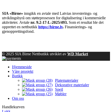
SIA «Birne»
inngikk en avtale med Latvias investerings- og
utviklingsbyrå om støtteprosessen for digitalisering i kommersielle
aktiviteter.
Avtale
nr. 9.2-17-L-2025/493.
Som et resultat ble det
opprettet en nettbutikk
https://birne.lv
.
Finansierings- og
gjenopprettingsfond.
© 2025 SIA Birne Nettbutikk utviklet av
WD Market
Hjemmeside
Våre prosjekt
Butikk
Platematerialer
Dekorative materialer
Speil
Møbler
Om oss
Handlekurven
Lukk