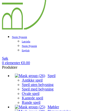
Norsk Nynorsk
Latviešu
Norsk Nynorsk
English
Søk
0
elementer
€
0.00
Produkter
Speil
Antikke speil
Speil uten belysning
Speil med belysning
Ovale speil
Kantede speil
Runde speil
Møbler