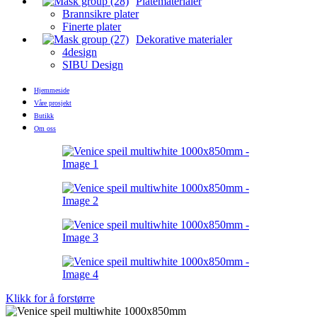
Platematerialer
Brannsikre plater
Finerte plater
Dekorative materialer
4design
SIBU Design
Hjemmeside
Våre prosjekt
Butikk
Om oss
Klikk for å forstørre