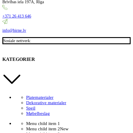
Brīvības iela 197A, Rīga
+371 26 413 646
info@birne.lv
Sosiale nettverk:
KATEGORIER
Platematerialer
Dekorative materialer
Speil
Møbelbeslag
Menu child item 1
Menu child item 2
New