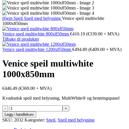
Hjem
Speil
Speil med belysning
Venice speil multiwhite
1000x850mm
Venice speil multiwhite 800x850mm
€
410.19
(
€
339.00
+ MVA)
Tilbake til produkter
Venice speil multiwhite 1200x850mm
€
494.89
(
€
409.00
+ MVA)
Venice speil multiwhite
1000x850mm
€
446.49
(
€
369.00
+ MVA)
Kvadratisk speil med belysning, MultiWhite® og berøringspanel
Venice
speil
Legg i handlekurv
multiwhite
SKU:
2032
Kategorier:
Speil
,
Speil med belysning
1000x850mm
antall