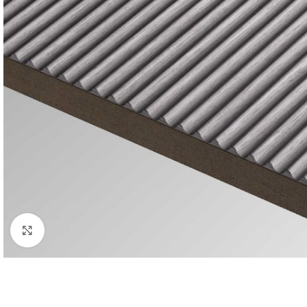
Klikšķiniet lai palielinātu