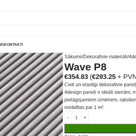
MS
KONTAKTI
Sākums
Dekoratīvie materiāli
4d
Wave P8
€
354.83
(
€
293.25
+ PVN
Cieti un elastīgi dekoratīvie pa
4design paneļi ir ideāli sienām,
pielāgojamiem izmēriem, raksti
norādītas par 1 m².