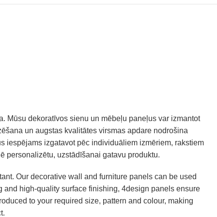
ūžība. Mūsu dekoratīvos sienu un mēbeļu paneļus var izmantot
ēzēšana un augstas kvalitātes virsmas apdare nodrošina
us iespējams izgatavot pēc individuāliem izmēriem, rakstiem
klē personalizētu, uzstādīšanai gatavu produktu.
tant. Our decorative wall and furniture panels can be used
ing and high-quality surface finishing, 4design panels ensure
roduced to your required size, pattern and colour, making
t.