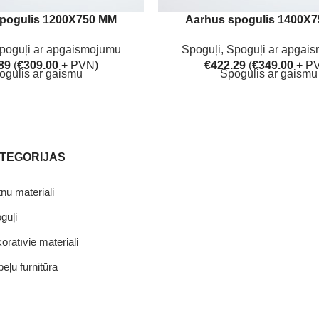
pogulis 1200X750 MM
Aarhus spogulis 1400X
poguļi ar apgaismojumu
Spoguļi
,
Spoguļi ar apgai
89
(
€
309.00
+ PVN)
€
422.29
(
€
349.00
+ P
ogulis ar gaismu
Spogulis ar gaismu
TEGORIJAS
tņu materiāli
guļi
oratīvie materiāli
eļu furnitūra