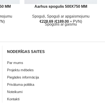
750 MM
Aarhus spogulis 500X750 MM
smojumu
Spoguļi
,
Spoguļi ar apgaismojumu
VN)
€
228.69
(
€
189.00
+ PVN)
Spogulis ar gaismu
NODERĪGAS SAITES
Par mums
Projektu mēbeles
Piegādes informācija
Privātuma politika
Noteikumi
Kontakti