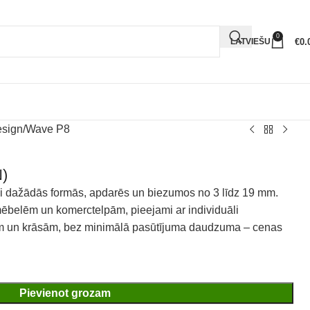
0
€
0.
LATVIEŠU
esign
Wave P8
)
neļi dažādās formās, apdarēs un biezumos no 3 līdz 19 mm.
 mēbelēm un komerctelpām, pieejami ar individuāli
em un krāsām, bez minimālā pasūtījuma daudzuma – cenas
Pievienot grozam