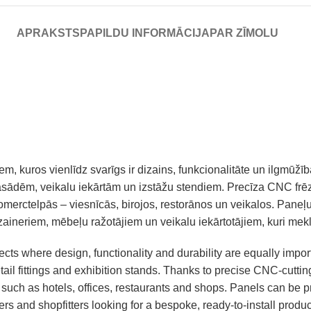
APRAKSTS
PAPILDU INFORMĀCIJA
PAR ZĪMOLU
tiem, kuros vienlīdz svarīgs ir dizains, funkcionalitāte un ilgm
 fasādēm, veikalu iekārtām un izstāžu stendiem. Precīza CNC fr
omerctelpās – viesnīcās, birojos, restorānos un veikalos. Paneļ
 dizaineriem, mēbeļu ražotājiem un veikalu iekārtotājiem, kuri me
cts where design, functionality and durability are equally impor
 retail fittings and exhibition stands. Thanks to precise CNC-cutt
such as hotels, offices, restaurants and shops. Panels can be p
ters and shopfitters looking for a bespoke, ready-to-install produc