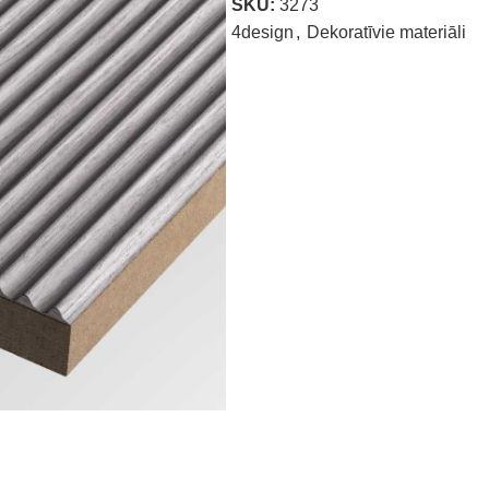
SKU:
3273
4design
,
Dekoratīvie materiāli