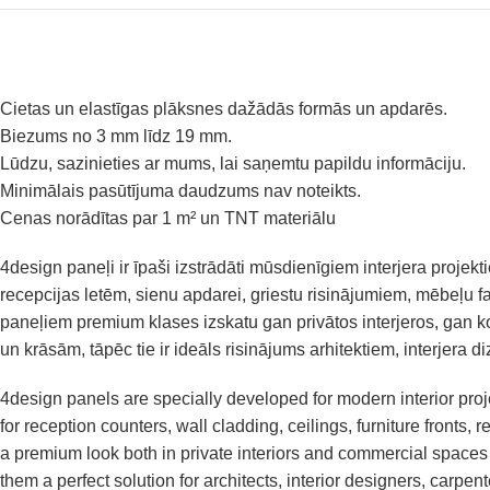
Cietas un elastīgas plāksnes dažādās formās un apdarēs.
Biezums no 3 mm līdz 19 mm.
Lūdzu, sazinieties ar mums, lai saņemtu papildu informāciju.
Minimālais pasūtījuma daudzums nav noteikts.
Cenas norādītas par 1 m² un TNT materiālu
4design paneļi ir īpaši izstrādāti mūsdienīgiem interjera projek
recepcijas letēm, sienu apdarei, griestu risinājumiem, mēbeļu
paneļiem premium klases izskatu gan privātos interjeros, gan k
un krāsām, tāpēc tie ir ideāls risinājums arhitektiem, interjera
4design panels are specially developed for modern interior proje
for reception counters, wall cladding, ceilings, furniture fronts,
a premium look both in private interiors and commercial spaces 
them a perfect solution for architects, interior designers, carpen