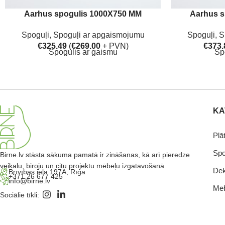
Aarhus spogulis 1000X750 MM
Aarhus s
Spoguļi
,
Spoguļi ar apgaismojumu
Spoguļi
,
S
€
325.49
(
€
269.00
+ PVN)
€
373.
Spogulis ar gaismu
Sp
KA
Plā
Spo
Birne.lv stāsta sākuma pamatā ir zināšanas, kā arī pieredze
veikalu, biroju un citu projektu mēbeļu izgatavošanā.
Dek
Brīvības iela 197A, Rīga
+371 26 677 425
info@birne.lv
Mēb
Sociālie tīkli: