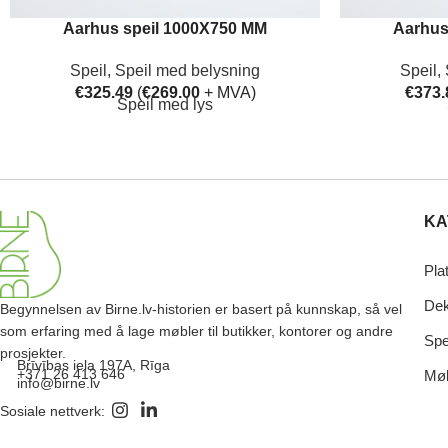
Aarhus speil 1000X750 MM
Aarhus
Speil
,
Speil med belysning
Speil
,
€
325.49
(
€
269.00
+ MVA)
€
373.
Speil med lys
KA
Pla
Dek
Begynnelsen av Birne.lv-historien er basert på kunnskap, så vel
som erfaring med å lage møbler til butikker, kontorer og andre
Spe
prosjekter.
Brīvības iela 197A, Rīga
+371 26 413 646
Møb
info@birne.lv
Sosiale nettverk: