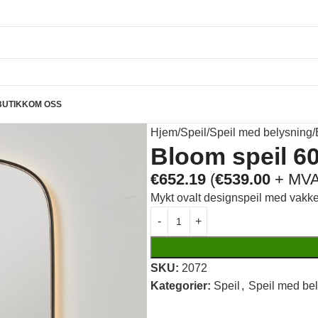
BUTIKK
OM OSS
Hjem
Speil
Speil med belysning
Bloom speil 6
€
652.19
(
€
539.00
+ MVA
Mykt ovalt designspeil med vakke
SKU:
2072
Kategorier:
Speil
,
Speil med be