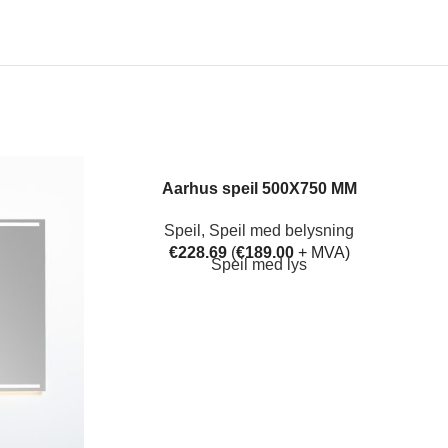
Aarhus speil 500X750 MM
Speil
,
Speil med belysning
€
228.69
(
€
189.00
+ MVA)
Speil med lys