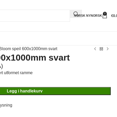
0
€
0.
NORSK NYNORSK
Bloom speil 600x1000mm svart
00x1000mm svart
)
rt utformet ramme
Legg i handlekurv
lysning