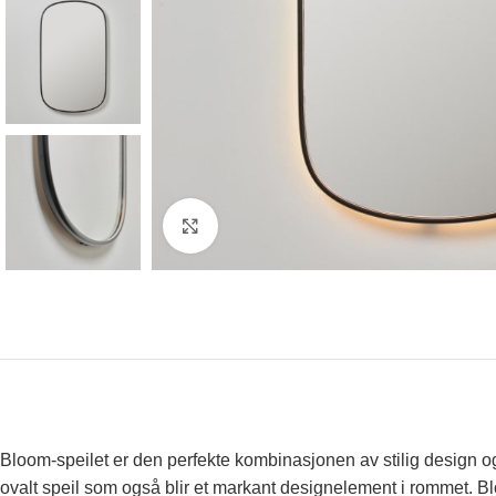
Klikk for å forstørre
Bloom-speilet er den perfekte kombinasjonen av stilig design og
ovalt speil som også blir et markant designelement i rommet. Blo