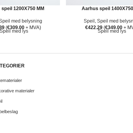
 speil 1200X750 MM
Aarhus speil 1400X75
Speil med belysning
Speil
,
Speil med belys
89
(
€
309.00
+ MVA)
€
422.29
(
€
349.00
+ M
Speil med lys
Speil med lys
TEGORIER
tematerialer
orative materialer
il
elbeslag