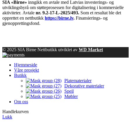
SIA «Birne»
inngikk en avtale med Latvias investerings- og
utviklingsbyrå om støtteprosessen for digitalisering i kommersielle
aktiviteter.
Avtale
nr. 9.2-17-L-2025/493.
Som et resultat ble det
opprettet en nettbutikk
https://birne.lv
.
Finansierings- og
gjenopprettingsfond.
© 2025 SIA Birne Nettbutikk utviklet av
WD Market
Hjemmeside
Våre prosjekt
Butikk
Platematerialer
Dekorative materialer
Speil
Møbler
Om oss
Handlekurven
Lukk