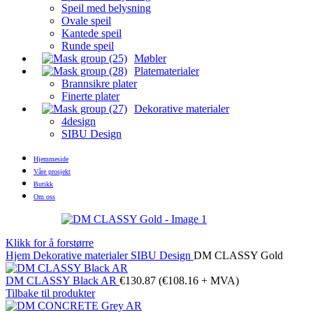
Speil med belysning
Ovale speil
Kantede speil
Runde speil
Møbler
Platematerialer
Brannsikre plater
Finerte plater
Dekorative materialer
4design
SIBU Design
Hjemmeside
Våre prosjekt
Butikk
Om oss
Klikk for å forstørre
Hjem
Dekorative materialer
SIBU Design
DM CLASSY Gold
DM CLASSY Black AR
€
130.87
(
€
108.16
+ MVA)
Tilbake til produkter