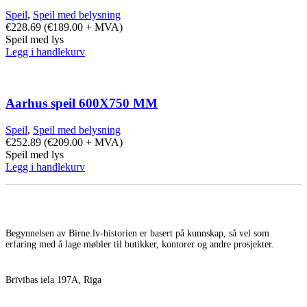
Speil
,
Speil med belysning
€
228.69
(
€
189.00
+ MVA)
Speil med lys
Legg i handlekurv
Aarhus speil 600X750 MM
Speil
,
Speil med belysning
€
252.89
(
€
209.00
+ MVA)
Speil med lys
Legg i handlekurv
Begynnelsen av Birne.lv-historien er basert på kunnskap, så vel som
erfaring med å lage møbler til butikker, kontorer og andre prosjekter.
Brīvības iela 197A, Rīga