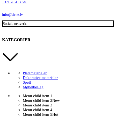
+371 26 413 646
info@birne.lv
Sosiale nettverk:
KATEGORIER
Platematerialer
Dekorative materialer
Speil
Møbelbeslag
Menu child item 1
Menu child item 2
New
Menu child item 3
Menu child item 4
Menu child item 5
Hot