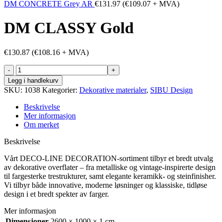
DM CONCRETE Grey AR
€
131.97
(
€
109.07
+ MVA)
DM CLASSY Gold
€
130.87
(
€
108.16
+ MVA)
DM
CLASSY
Legg i handlekurv
Gold
SKU:
1038
Kategorier:
Dekorative materialer
,
SIBU Design
antall
Beskrivelse
Mer informasjon
Om merket
Beskrivelse
Vårt DECO-LINE DECORATION-sortiment tilbyr et bredt utvalg
av dekorative overflater – fra metalliske og vintage-inspirerte design
til fargesterke trestrukturer, samt elegante keramikk- og steinfinisher.
Vi tilbyr både innovative, moderne løsninger og klassiske, tidløse
design i et bredt spekter av farger.
Mer informasjon
Dimensjoner
2600 × 1000 × 1 cm