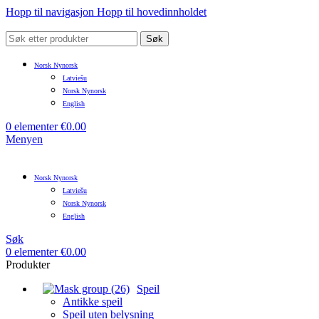
Hopp til navigasjon
Hopp til hovedinnholdet
Søk
Norsk Nynorsk
Latviešu
Norsk Nynorsk
English
0
elementer
€
0.00
Menyen
Norsk Nynorsk
Latviešu
Norsk Nynorsk
English
Søk
0
elementer
€
0.00
Produkter
Speil
Antikke speil
Speil uten belysning