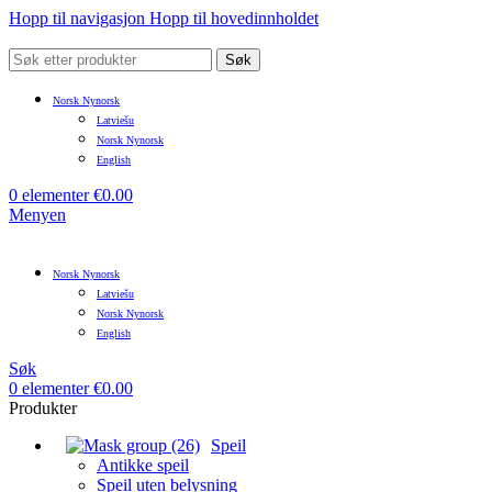
Hopp til navigasjon
Hopp til hovedinnholdet
Søk
Norsk Nynorsk
Latviešu
Norsk Nynorsk
English
0
elementer
€
0.00
Menyen
Norsk Nynorsk
Latviešu
Norsk Nynorsk
English
Søk
0
elementer
€
0.00
Produkter
Speil
Antikke speil
Speil uten belysning