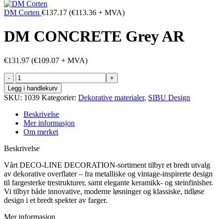
DM Corten
€
137.17
(
€
113.36
+ MVA)
DM CONCRETE Grey AR
€
131.97
(
€
109.07
+ MVA)
DM
CONCRETE
Legg i handlekurv
Grey
SKU:
1039
Kategorier:
Dekorative materialer
,
SIBU Design
AR
antall
Beskrivelse
Mer informasjon
Om merket
Beskrivelse
Vårt DECO-LINE DECORATION-sortiment tilbyr et bredt utvalg
av dekorative overflater – fra metalliske og vintage-inspirerte design
til fargesterke trestrukturer, samt elegante keramikk- og steinfinisher.
Vi tilbyr både innovative, moderne løsninger og klassiske, tidløse
design i et bredt spekter av farger.
Mer informasjon