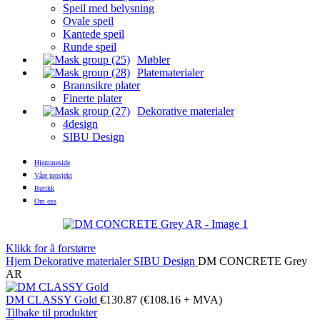
Speil med belysning
Ovale speil
Kantede speil
Runde speil
Møbler
Platematerialer
Brannsikre plater
Finerte plater
Dekorative materialer
4design
SIBU Design
Hjemmeside
Våre prosjekt
Butikk
Om oss
Klikk for å forstørre
Hjem
Dekorative materialer
SIBU Design
DM CONCRETE Grey
AR
DM CLASSY Gold
€
130.87
(
€
108.16
+ MVA)
Tilbake til produkter