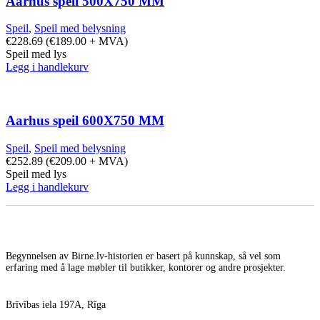
Aarhus speil 500X750 MM
Speil
,
Speil med belysning
€
228.69
(
€
189.00
+ MVA)
Speil med lys
Legg i handlekurv
Aarhus speil 600X750 MM
Speil
,
Speil med belysning
€
252.89
(
€
209.00
+ MVA)
Speil med lys
Legg i handlekurv
Begynnelsen av Birne.lv-historien er basert på kunnskap, så vel som
erfaring med å lage møbler til butikker, kontorer og andre prosjekter.
Brīvības iela 197A, Rīga