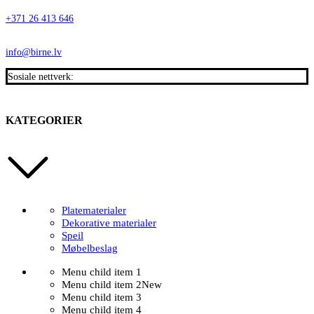
+371 26 413 646
info@birne.lv
Sosiale nettverk:
KATEGORIER
Platematerialer
Dekorative materialer
Speil
Møbelbeslag
Menu child item 1
Menu child item 2
New
Menu child item 3
Menu child item 4