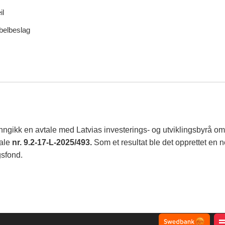
il
elbeslag
nngikk en avtale med Latvias investerings- og utviklingsbyrå om 
ale
nr. 9.2-17-L-2025/493.
Som et resultat ble det opprettet en n
gsfond.