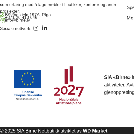
som erfaring med å lage møbler til butikker, kontorer og andre
Spe
prosjekter.
Brīvības iela 197A, Rīga
+371 26 413 646
Møb
info@birne.lv
Sosiale nettverk:
SIA «Birne»
i
aktiviteter.
Avt
gjenopprettin
© 2025 SIA Birne Nettbutikk utviklet av
WD Market