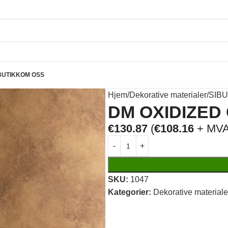
BUTIKK
OM OSS
Hjem
Dekorative materialer
SIBU
DM OXIDIZED 
€
130.87
(
€
108.16
+ MVA
SKU:
1047
Kategorier:
Dekorative materiale