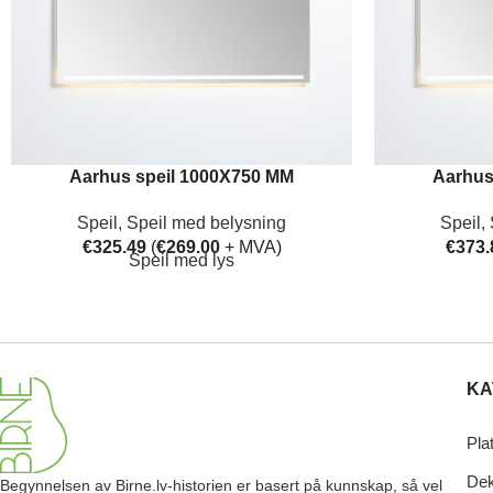
Aarhus speil 1000X750 MM
Aarhus
Speil
,
Speil med belysning
Speil
,
€
325.49
(
€
269.00
+ MVA)
€
373.
Speil med lys
KA
Pla
Dek
Begynnelsen av Birne.lv-historien er basert på kunnskap, så vel