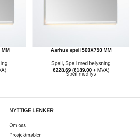
0 MM
Aarhus speil 500X750 MM
ning
Speil
,
Speil med belysning
VA)
€
228.69
(
€
189.00
+ MVA)
Speil med lys
NYTTIGE LENKER
Om oss
Prosjektmøbler