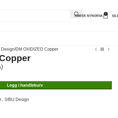
0
€
0.
NORSK NYNORSK
 Design
DM OXIDIZED Copper
Copper
)
Legg i handlekurv
r
,
SIBU Design