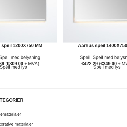
 speil 1200X750 MM
Aarhus speil 1400X75
Speil med belysning
Speil
,
Speil med belys
89
(
€
309.00
+ MVA)
€
422.29
(
€
349.00
+ M
Speil med lys
Speil med lys
TEGORIER
tematerialer
orative materialer