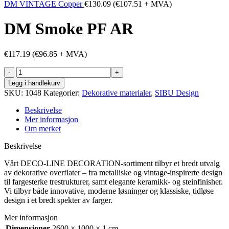
DM VINTAGE Copper
€
130.09
(
€
107.51
+ MVA)
DM Smoke PF AR
€
117.19
(
€
96.85
+ MVA)
DM
Smoke
Legg i handlekurv
PF
SKU:
1048
Kategorier:
Dekorative materialer
,
SIBU Design
AR
antall
Beskrivelse
Mer informasjon
Om merket
Beskrivelse
Vårt DECO-LINE DECORATION-sortiment tilbyr et bredt utvalg
av dekorative overflater – fra metalliske og vintage-inspirerte design
til fargesterke trestrukturer, samt elegante keramikk- og steinfinisher.
Vi tilbyr både innovative, moderne løsninger og klassiske, tidløse
design i et bredt spekter av farger.
Mer informasjon
Dimensjoner
2600 × 1000 × 1 cm