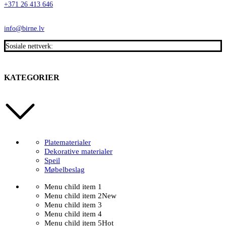
+371 26 413 646
info@birne.lv
Sosiale nettverk:
KATEGORIER
Platematerialer
Dekorative materialer
Speil
Møbelbeslag
Menu child item 1
Menu child item 2
New
Menu child item 3
Menu child item 4
Menu child item 5
Hot