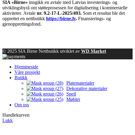
SIA «Birne»
inngikk en avtale med Latvias investerings- og
utviklingsbyrå om støtteprosessen for digitalisering i kommersielle
aktiviteter.
Avtale
nr. 9.2-17-L-2025/493.
Som et resultat ble det
opprettet en nettbutikk
https://birne.lv
.
Finansierings- og
gjenopprettingsfond.
© 2025 SIA Birne Nettbutikk utviklet av
WD Market
Hjemmeside
Våre prosjekt
Butikk
Platematerialer
Dekorative materialer
Speil
Møbler
Om oss
Handlekurven
Lukk