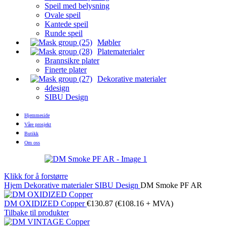
Speil med belysning
Ovale speil
Kantede speil
Runde speil
Møbler
Platematerialer
Brannsikre plater
Finerte plater
Dekorative materialer
4design
SIBU Design
Hjemmeside
Våre prosjekt
Butikk
Om oss
Klikk for å forstørre
Hjem
Dekorative materialer
SIBU Design
DM Smoke PF AR
DM OXIDIZED Copper
€
130.87
(
€
108.16
+ MVA)
Tilbake til produkter