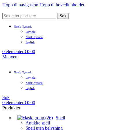
Hopp til navigasjon
Hopp til hovedinnholdet
Søk
Norsk Nynorsk
Latviešu
Norsk Nynorsk
English
0
elementer
€
0.00
Menyen
Norsk Nynorsk
Latviešu
Norsk Nynorsk
English
Søk
0
elementer
€
0.00
Produkter
Speil
Antikke speil
Speil uten belysning