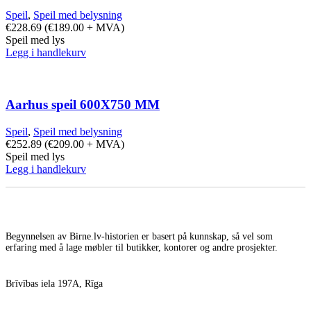
Speil
,
Speil med belysning
€
228.69
(
€
189.00
+ MVA)
Speil med lys
Legg i handlekurv
Aarhus speil 600X750 MM
Speil
,
Speil med belysning
€
252.89
(
€
209.00
+ MVA)
Speil med lys
Legg i handlekurv
Begynnelsen av Birne.lv-historien er basert på kunnskap, så vel som
erfaring med å lage møbler til butikker, kontorer og andre prosjekter.
Brīvības iela 197A, Rīga