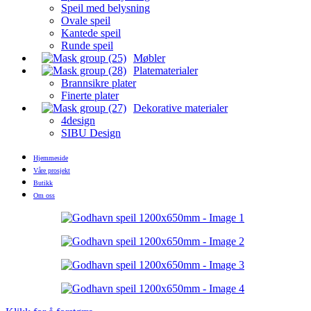
Speil med belysning
Ovale speil
Kantede speil
Runde speil
Møbler
Platematerialer
Brannsikre plater
Finerte plater
Dekorative materialer
4design
SIBU Design
Hjemmeside
Våre prosjekt
Butikk
Om oss