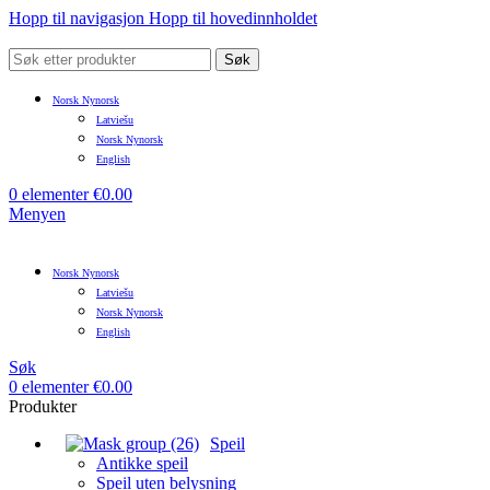
Hopp til navigasjon
Hopp til hovedinnholdet
Søk
Norsk Nynorsk
Latviešu
Norsk Nynorsk
English
0
elementer
€
0.00
Menyen
Norsk Nynorsk
Latviešu
Norsk Nynorsk
English
Søk
0
elementer
€
0.00
Produkter
Speil
Antikke speil
Speil uten belysning