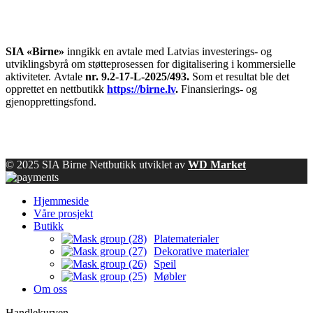
SIA «Birne»
inngikk en avtale med Latvias investerings- og
utviklingsbyrå om støtteprosessen for digitalisering i kommersielle
aktiviteter.
Avtale
nr. 9.2-17-L-2025/493.
Som et resultat ble det
opprettet en nettbutikk
https://birne.lv
.
Finansierings- og
gjenopprettingsfond.
© 2025 SIA Birne Nettbutikk utviklet av
WD Market
Hjemmeside
Våre prosjekt
Butikk
Platematerialer
Dekorative materialer
Speil
Møbler
Om oss
Handlekurven