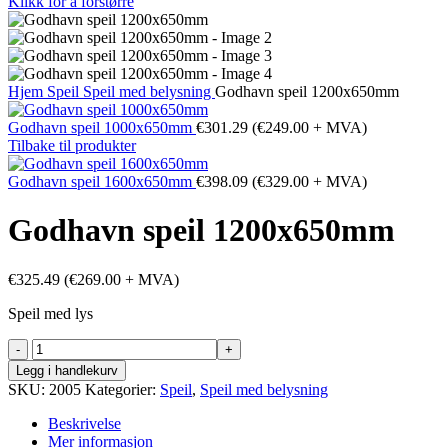
Klikk for å forstørre
Hjem
Speil
Speil med belysning
Godhavn speil 1200x650mm
Godhavn speil 1000x650mm
€
301.29
(
€
249.00
+ MVA)
Tilbake til produkter
Godhavn speil 1600x650mm
€
398.09
(
€
329.00
+ MVA)
Godhavn speil 1200x650mm
€
325.49
(
€
269.00
+ MVA)
Speil med lys
Godhavn
speil
Legg i handlekurv
1200x650mm
SKU:
2005
Kategorier:
Speil
,
Speil med belysning
antall
Beskrivelse
Mer informasjon