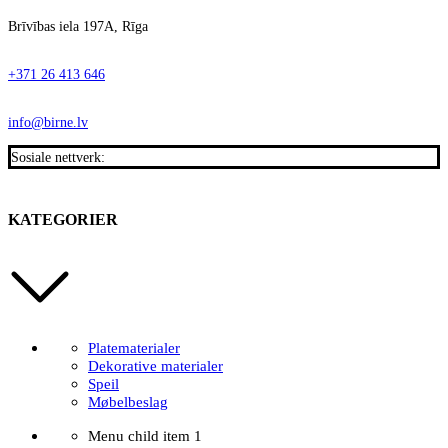
Brīvības iela 197A, Rīga
+371 26 413 646
info@birne.lv
Sosiale nettverk:
KATEGORIER
Platematerialer
Dekorative materialer
Speil
Møbelbeslag
Menu child item 1