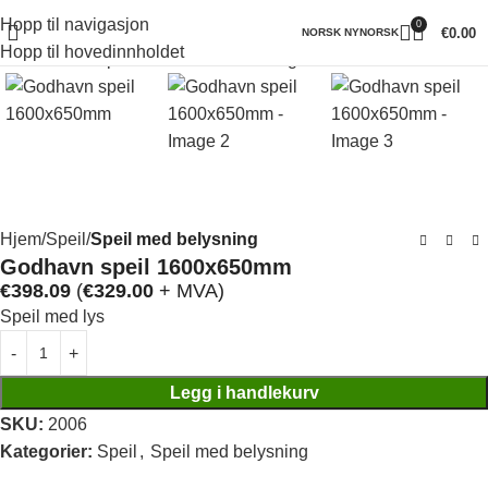
Hopp til navigasjon
0
Klikk for å forstørre
€
0.00
NORSK NYNORSK
Hopp til hovedinnholdet
Hjem
Speil
Speil med belysning
Godhavn speil 1600x650mm
€
398.09
(
€
329.00
+ MVA)
Speil med lys
Legg i handlekurv
SKU:
2006
Kategorier:
Speil
,
Speil med belysning