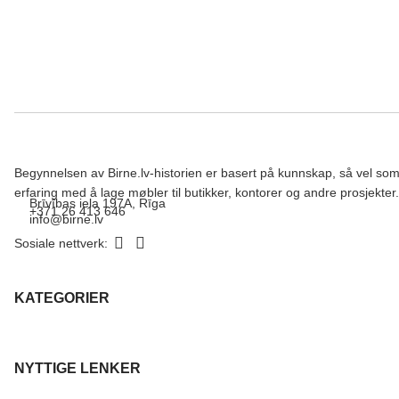
Begynnelsen av Birne.lv-historien er basert på kunnskap, så vel so
erfaring med å lage møbler til butikker, kontorer og andre prosjekter.
Brīvības iela 197A, Rīga
+371 26 413 646
info@birne.lv
Sosiale nettverk:
KATEGORIER
NYTTIGE LENKER