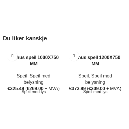
Du liker kanskje
Aarhus speil 1000X750
Aarhus speil 1200X750
MM
MM
Speil
,
Speil med
Speil
,
Speil med
belysning
belysning
€
325.49
(
€
269.00
+ MVA)
€
373.89
(
€
309.00
+ MVA)
Speil med lys
Speil med lys