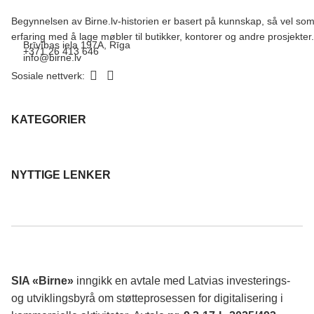
Begynnelsen av Birne.lv-historien er basert på kunnskap, så vel so
erfaring med å lage møbler til butikker, kontorer og andre prosjekter.
Brīvības iela 197A, Rīga
+371 26 413 646
info@birne.lv
Sosiale nettverk:
KATEGORIER
NYTTIGE LENKER
SIA «Birne»
inngikk en avtale med Latvias investerings-
og utviklingsbyrå om støtteprosessen for digitalisering i