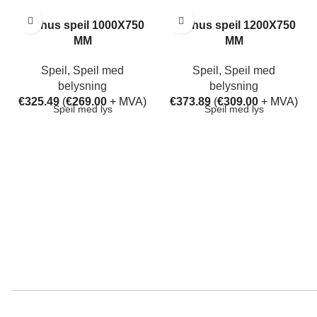
Aarhus speil 1000X750
Aarhus speil 1200X750
MM
MM
Speil
,
Speil med
Speil
,
Speil med
belysning
belysning
€
325.49
(
€
269.00
+ MVA)
€
373.89
(
€
309.00
+ MVA)
Speil med lys
Speil med lys