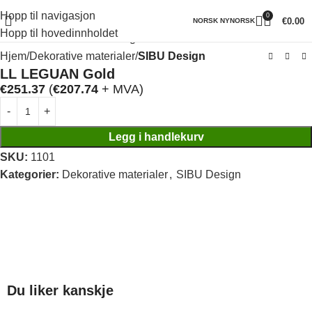
Hopp til navigasjon
0
Klikk for å forstørre
€
0.00
NORSK NYNORSK
Hopp til hovedinnholdet
Hjem
Dekorative materialer
SIBU Design
LL LEGUAN Gold
€
251.37
(
€
207.74
+ MVA)
Legg i handlekurv
SKU:
1101
Kategorier:
Dekorative materialer
,
SIBU Design
Du liker kanskje