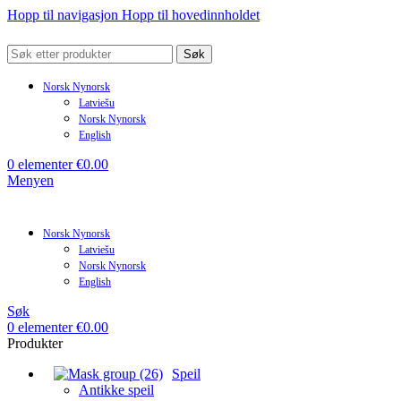
Hopp til navigasjon
Hopp til hovedinnholdet
Søk
Norsk Nynorsk
Latviešu
Norsk Nynorsk
English
0
elementer
€
0.00
Menyen
Norsk Nynorsk
Latviešu
Norsk Nynorsk
English
Søk
0
elementer
€
0.00
Produkter
Speil
Antikke speil