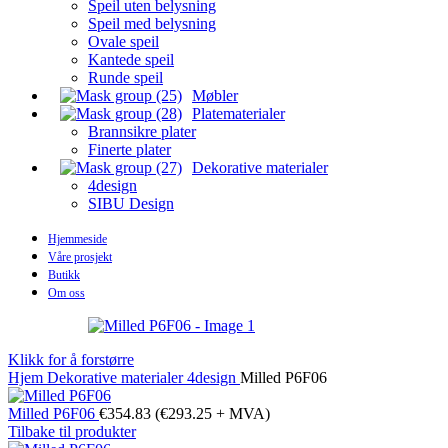
Speil uten belysning
Speil med belysning
Ovale speil
Kantede speil
Runde speil
Møbler
Platematerialer
Brannsikre plater
Finerte plater
Dekorative materialer
4design
SIBU Design
Hjemmeside
Våre prosjekt
Butikk
Om oss
Klikk for å forstørre
Hjem
Dekorative materialer
4design
Milled P6F06
Milled P6F06
€
354.83
(
€
293.25
+ MVA)
Tilbake til produkter