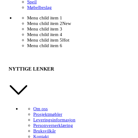
Speil
Møbelbeslag
Menu child item 1
Menu child item 2
New
Menu child item 3
Menu child item 4
Menu child item 5
Hot
Menu child item 6
NYTTIGE LENKER
Om oss
Prosjektmøbler
Leveringsinformasjon
Personvernerklæring
Bruksvilkår
Kontakt