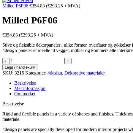
Milled P6F06
€
354.83
(
€
293.25
+ MVA)
Milled P6F06
€
354.83
(
€
293.25
+ MVA)
Stive og fleksible dekorpaneler i ulike former, overflater og tykkelse
4design-paneler er ideelle til vegger, møbler og kommersielle interiøre
Milled
P6F06
Legg i handlekurv
antall
SKU:
3215
Kategorier:
4design
,
Dekorative materialer
Beskrivelse
Mer informasjon
Om merket
Beskrivelse
Rigid and flexible panels in a variety of shapes and finishes. Thickn
materiale.
4design panels are specially developed for modern interior projects wh