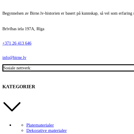
Begynnelsen av Birne.lv-historien er basert på kunnskap, så vel som erfaring 
Brīvības iela 197A, Rīga
+371 26 413 646
info@birne.lv
Sosiale nettverk:
KATEGORIER
Platematerialer
Dekorative materialer