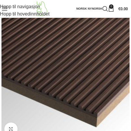
Hopp til navigasjon
0
€
0.00
NORSK NYNORSK
Hopp til hovedinnholdet
Klikk for å forstørre