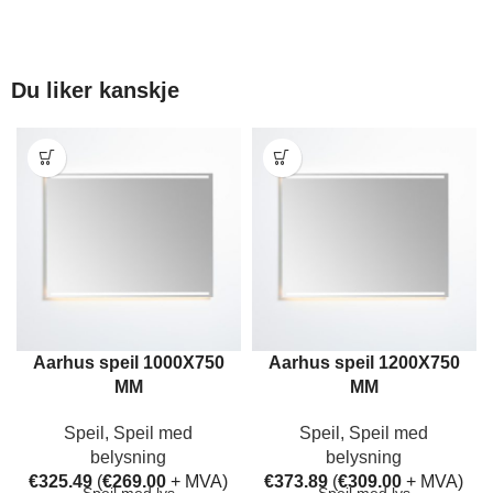
Du liker kanskje
Aarhus speil 1000X750
Aarhus speil 1200X750
MM
MM
Speil
,
Speil med
Speil
,
Speil med
belysning
belysning
€
325.49
(
€
269.00
+ MVA)
€
373.89
(
€
309.00
+ MVA)