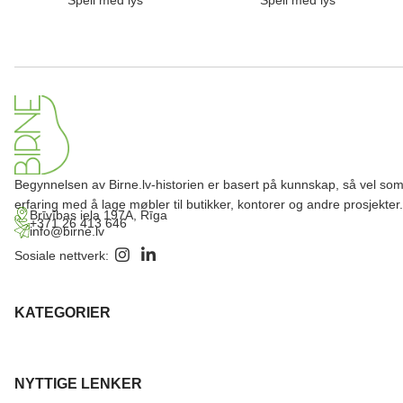
Speil med lys
Speil med lys
Begynnelsen av Birne.lv-historien er basert på kunnskap, så vel so
erfaring med å lage møbler til butikker, kontorer og andre prosjekter.
Brīvības iela 197A, Rīga
+371 26 413 646
info@birne.lv
Sosiale nettverk:
KATEGORIER
NYTTIGE LENKER