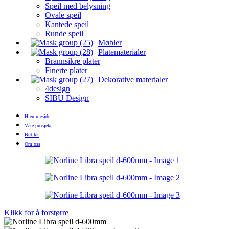
Speil med belysning
Ovale speil
Kantede speil
Runde speil
Møbler
Platematerialer
Brannsikre plater
Finerte plater
Dekorative materialer
4design
SIBU Design
Hjemmeside
Våre prosjekt
Butikk
Om oss
Klikk for å forstørre