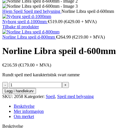
Hjem
Speil
Speil med belysning
Norline Libra speil d-600mm
Nyborg speil d-1000mm
€
519.09
(
€
429.00
+ MVA)
Tilbake til produkter
Norline Libra speil d-800mm
€
264.99
(
€
219.00
+ MVA)
Norline Libra speil d-600mm
€
216.59
(
€
179.00
+ MVA)
Rundt speil med karakteristisk svart ramme
Norline
Libra
Legg i handlekurv
speil
SKU:
2058
Kategorier:
Speil
,
Speil med belysning
d-
600mm
Beskrivelse
antall
Mer informasjon
Om merket
Beskrivelse