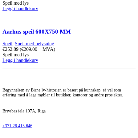
Speil med lys
Legg i handlekurv
Aarhus speil 600X750 MM
Speil
,
Speil med belysning
€
252.89
(
€
209.00
+ MVA)
Speil med lys
Legg i handlekurv
Begynnelsen av Birne.lv-historien er basert på kunnskap, så vel som
erfaring med å lage møbler til butikker, kontorer og andre prosjekter.
Brīvības iela 197A, Rīga
+371 26 413 646