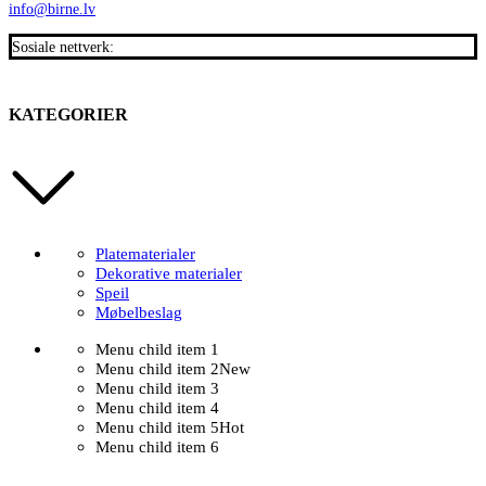
info@birne.lv
Sosiale nettverk:
KATEGORIER
Platematerialer
Dekorative materialer
Speil
Møbelbeslag
Menu child item 1
Menu child item 2
New
Menu child item 3
Menu child item 4
Menu child item 5
Hot
Menu child item 6