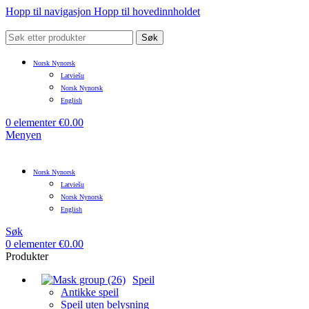
Hopp til navigasjon
Hopp til hovedinnholdet
Søk
Norsk Nynorsk
Latviešu
Norsk Nynorsk
English
0
elementer
€
0.00
Menyen
Norsk Nynorsk
Latviešu
Norsk Nynorsk
English
Søk
0
elementer
€
0.00
Produkter
Speil
Antikke speil
Speil uten belysning