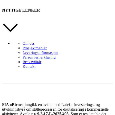
NYTTIGE LENKER
Om oss
Prosjektmøbler
Leveringsinformasjon
Personvernerklæring
Bruksvilkår
Kontakt
SIA «Birne»
inngikk en avtale med Latvias investerings- og
utviklingsbyrå om støtteprosessen for digitalisering i kommersielle
aktiviteter.
Avtale
nr. 9.2-17-L-2025/493.
Som et resultat ble det