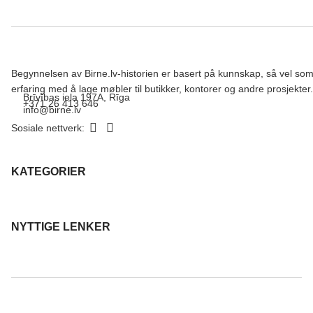
Begynnelsen av Birne.lv-historien er basert på kunnskap, så vel so
erfaring med å lage møbler til butikker, kontorer og andre prosjekter.
Brīvības iela 197A, Rīga
+371 26 413 646
info@birne.lv
Sosiale nettverk:
KATEGORIER
NYTTIGE LENKER