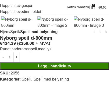
Hopp til navigasjon
0
Klikk for å forstørre
€
0.00
NORSK NYNORSK
Hopp til hovedinnholdet
Hjem
Speil
Speil med belysning
Nyborg speil d-800mm
€
434.39
(
€
359.00
+ MVA)
Rundt baderomsspeil med lys
Legg i handlekurv
SKU:
2056
Kategorier:
Speil
,
Speil med belysning