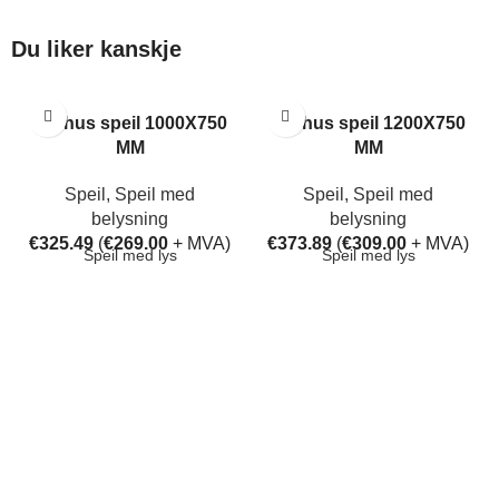
Du liker kanskje
Aarhus speil 1000X750
Aarhus speil 1200X750
MM
MM
Speil
,
Speil med
Speil
,
Speil med
belysning
belysning
€
325.49
(
€
269.00
+ MVA)
€
373.89
(
€
309.00
+ MVA)
Speil med lys
Speil med lys