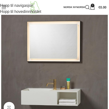
Hopp til navigasjon
0
€
0.00
NORSK NYNORSK
Hopp til hovedinnholdet
Klikk for å forstørre