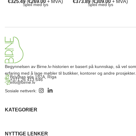
€
325.49
(
€
269.00
+ MVA)
€
373.89
(
€
309.00
+ MVA)
Speil med lys
Speil med lys
Begynnelsen av Birne.lv-historien er basert på kunnskap, så vel so
erfaring med å lage møbler til butikker, kontorer og andre prosjekter.
Brīvības iela 197A, Rīga
+371 26 413 646
info@birne.lv
Sosiale nettverk:
KATEGORIER
NYTTIGE LENKER