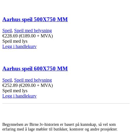
Aarhus speil 500X750 MM
Speil
,
Speil med belysning
€
228.69
(
€
189.00
+ MVA)
Speil med lys
Legg i handlekurv
Aarhus speil 600X750 MM
Speil
,
Speil med belysning
€
252.89
(
€
209.00
+ MVA)
Speil med lys
Legg i handlekurv
Begynnelsen av Birne.lv-historien er basert på kunnskap, så vel som
erfaring med å lage møbler til butikker, kontorer og andre prosjekter.