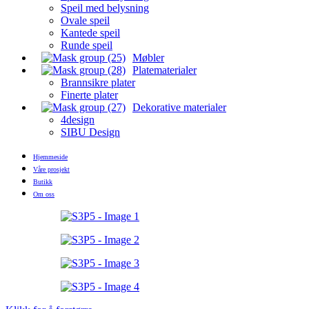
Speil med belysning
Ovale speil
Kantede speil
Runde speil
Møbler
Platematerialer
Brannsikre plater
Finerte plater
Dekorative materialer
4design
SIBU Design
Hjemmeside
Våre prosjekt
Butikk
Om oss