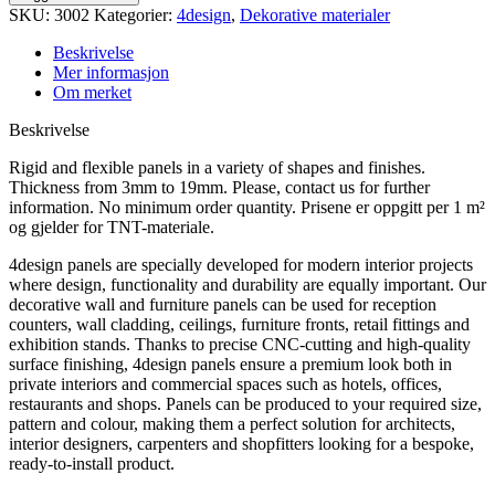
SKU:
3002
Kategorier:
4design
,
Dekorative materialer
Beskrivelse
Mer informasjon
Om merket
Beskrivelse
Rigid and flexible panels in a variety of shapes and finishes.
Thickness from 3mm to 19mm. Please, contact us for further
information. No minimum order quantity. Prisene er oppgitt per 1 m²
og gjelder for TNT-materiale.
4design panels are specially developed for modern interior projects
where design, functionality and durability are equally important. Our
decorative wall and furniture panels can be used for reception
counters, wall cladding, ceilings, furniture fronts, retail fittings and
exhibition stands. Thanks to precise CNC-cutting and high-quality
surface finishing, 4design panels ensure a premium look both in
private interiors and commercial spaces such as hotels, offices,
restaurants and shops. Panels can be produced to your required size,
pattern and colour, making them a perfect solution for architects,
interior designers, carpenters and shopfitters looking for a bespoke,
ready-to-install product.