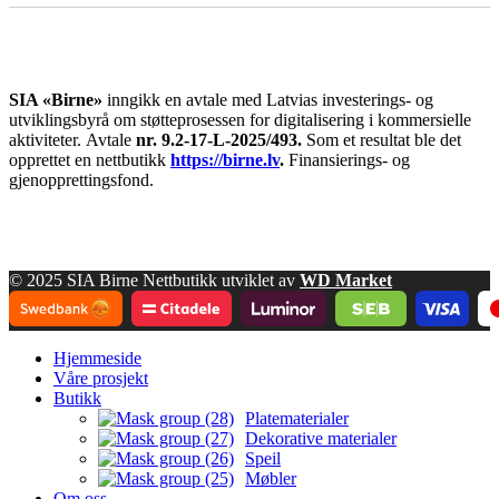
SIA «Birne»
inngikk en avtale med Latvias investerings- og
utviklingsbyrå om støtteprosessen for digitalisering i kommersielle
aktiviteter.
Avtale
nr. 9.2-17-L-2025/493.
Som et resultat ble det
opprettet en nettbutikk
https://birne.lv
.
Finansierings- og
gjenopprettingsfond.
© 2025 SIA Birne Nettbutikk utviklet av
WD Market
Hjemmeside
Våre prosjekt
Butikk
Platematerialer
Dekorative materialer
Speil
Møbler
Om oss