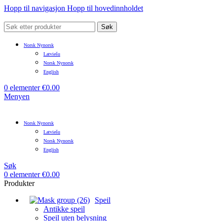
Hopp til navigasjon
Hopp til hovedinnholdet
Søk
Norsk Nynorsk
Latviešu
Norsk Nynorsk
English
0
elementer
€
0.00
Menyen
Norsk Nynorsk
Latviešu
Norsk Nynorsk
English
Søk
0
elementer
€
0.00
Produkter
Speil
Antikke speil
Speil uten belysning