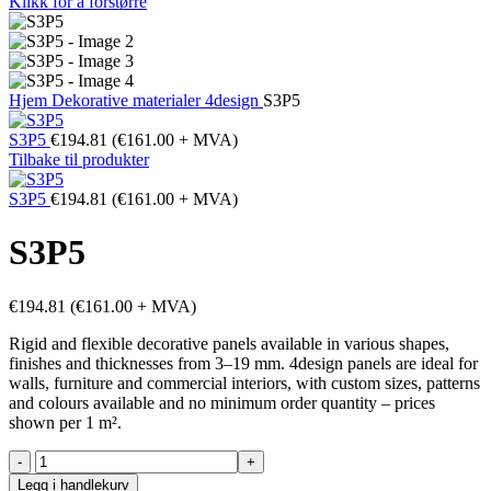
Klikk for å forstørre
Hjem
Dekorative materialer
4design
S3P5
S3P5
€
194.81
(
€
161.00
+ MVA)
Tilbake til produkter
S3P5
€
194.81
(
€
161.00
+ MVA)
S3P5
€
194.81
(
€
161.00
+ MVA)
Rigid and flexible decorative panels available in various shapes,
finishes and thicknesses from 3–19 mm. 4design panels are ideal for
walls, furniture and commercial interiors, with custom sizes, patterns
and colours available and no minimum order quantity – prices
shown per 1 m².
S3P5
antall
Legg i handlekurv