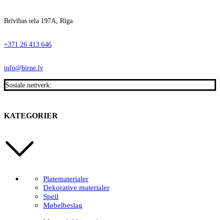
Brīvības iela 197A, Rīga
+371 26 413 646
info@birne.lv
Sosiale nettverk:
KATEGORIER
Platematerialer
Dekorative materialer
Speil
Møbelbeslag