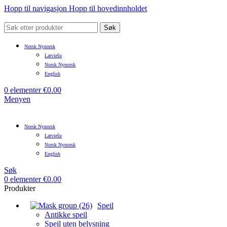
Hopp til navigasjon
Hopp til hovedinnholdet
Søk
Norsk Nynorsk
Latviešu
Norsk Nynorsk
English
0
elementer
€
0.00
Menyen
Norsk Nynorsk
Latviešu
Norsk Nynorsk
English
Søk
0
elementer
€
0.00
Produkter
Speil
Antikke speil
Speil uten belysning