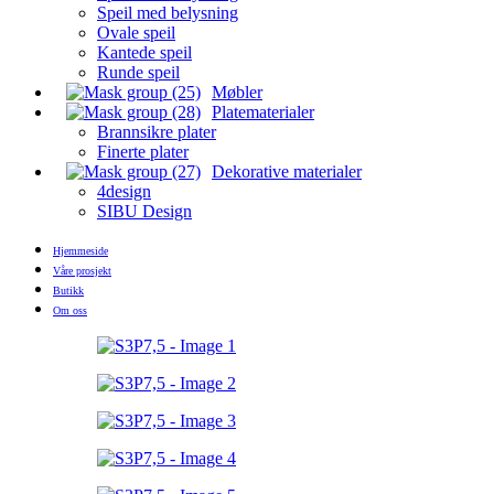
Speil med belysning
Ovale speil
Kantede speil
Runde speil
Møbler
Platematerialer
Brannsikre plater
Finerte plater
Dekorative materialer
4design
SIBU Design
Hjemmeside
Våre prosjekt
Butikk
Om oss