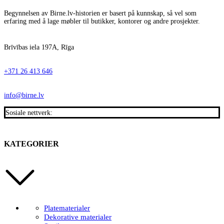
Begynnelsen av Birne.lv-historien er basert på kunnskap, så vel som
erfaring med å lage møbler til butikker, kontorer og andre prosjekter.
Brīvības iela 197A, Rīga
+371 26 413 646
info@birne.lv
Sosiale nettverk:
KATEGORIER
Platematerialer
Dekorative materialer