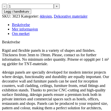
S3P7,5
antall
Legg i handlekurv
SKU:
3023
Kategorier:
4design
,
Dekorative materialer
Beskrivelse
Mer informasjon
Om merket
Beskrivelse
Rigid and flexible panels in a variety of shapes and finishes.
Thickness from 3mm to 19mm. Please, contact us for further
information. No minimum order quantity. Prisene er oppgitt per 1 m²
og gjelder for TNT-materiale.
4design panels are specially developed for modern interior projects
where design, functionality and durability are equally important. Our
decorative wall and furniture panels can be used for reception
counters, wall cladding, ceilings, furniture fronts, retail fittings and
exhibition stands. Thanks to precise CNC-cutting and high-quality
surface finishing, 4design panels ensure a premium look both in
private interiors and commercial spaces such as hotels, offices,
restaurants and shops. Panels can be produced to your required size,
pattern and colour, making them a perfect solution for architects,