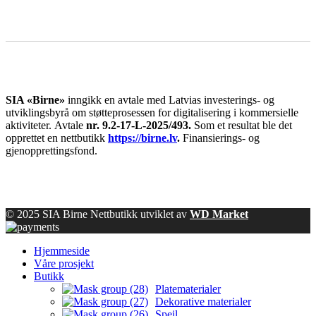
SIA «Birne»
inngikk en avtale med Latvias investerings- og
utviklingsbyrå om støtteprosessen for digitalisering i kommersielle
aktiviteter.
Avtale
nr. 9.2-17-L-2025/493.
Som et resultat ble det
opprettet en nettbutikk
https://birne.lv
.
Finansierings- og
gjenopprettingsfond.
© 2025 SIA Birne Nettbutikk utviklet av
WD Market
Hjemmeside
Våre prosjekt
Butikk
Platematerialer
Dekorative materialer
Speil