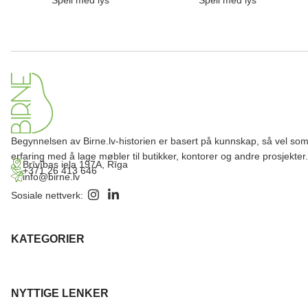
Speil med lys
Speil med lys
Begynnelsen av Birne.lv-historien er basert på kunnskap, så vel so
erfaring med å lage møbler til butikker, kontorer og andre prosjekter.
Brīvības iela 197A, Rīga
+371 26 413 646
info@birne.lv
Sosiale nettverk:
KATEGORIER
NYTTIGE LENKER