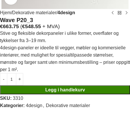
Hjem
Dekorative materialer
4design
Wave P20_3
€
663.75
(
€
548.55
+ MVA)
Stive og fleksible dekorpaneler i ulike former, overflater og
tykkelser fra 3–19 mm.
4design-paneler er ideelle til vegger, møbler og kommersielle
interiører, med mulighet for spesialtilpassede størrelser,
mønstre og farger samt uten minimumsbestilling – priser oppgitt
per 1 m².
Legg i handlekurv
SKU:
3310
Kategorier:
4design
,
Dekorative materialer