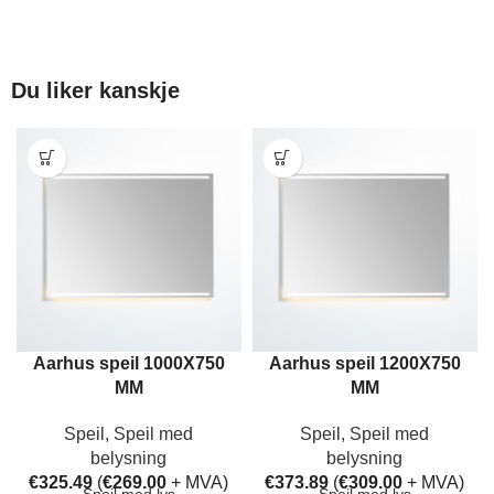
Du liker kanskje
Aarhus speil 1000X750
Aarhus speil 1200X750
MM
MM
Speil
,
Speil med
Speil
,
Speil med
belysning
belysning
€
325.49
(
€
269.00
+ MVA)
€
373.89
(
€
309.00
+ MVA)