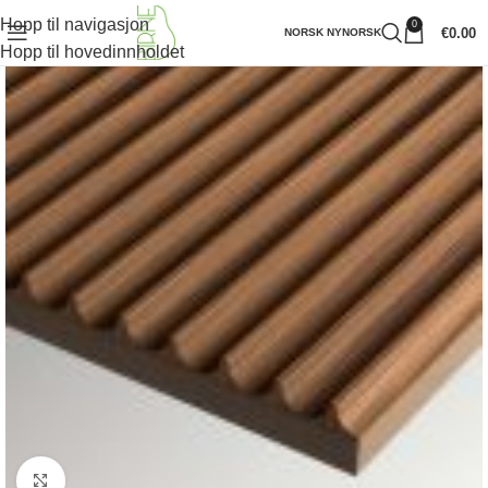
Hopp til navigasjon
0
€
0.00
NORSK NYNORSK
Hopp til hovedinnholdet
Klikk for å forstørre