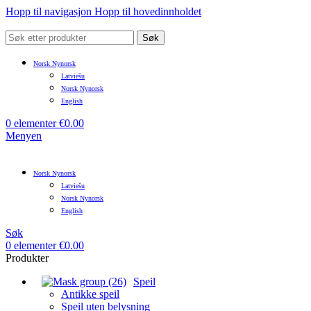
Hopp til navigasjon
Hopp til hovedinnholdet
Søk
Norsk Nynorsk
Latviešu
Norsk Nynorsk
English
0
elementer
€
0.00
Menyen
Norsk Nynorsk
Latviešu
Norsk Nynorsk
English
Søk
0
elementer
€
0.00
Produkter
Speil
Antikke speil
Speil uten belysning