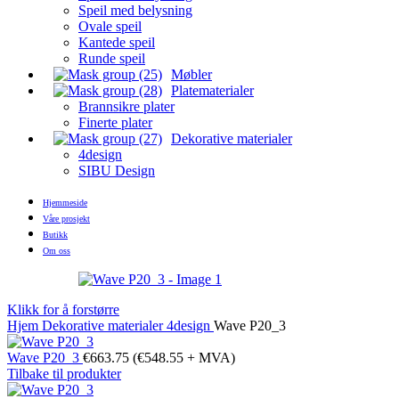
Speil med belysning
Ovale speil
Kantede speil
Runde speil
Møbler
Platematerialer
Brannsikre plater
Finerte plater
Dekorative materialer
4design
SIBU Design
Hjemmeside
Våre prosjekt
Butikk
Om oss
Klikk for å forstørre
Hjem
Dekorative materialer
4design
Wave P20_3
Wave P20_3
€
663.75
(
€
548.55
+ MVA)
Tilbake til produkter