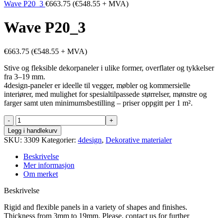
Wave P20_3
€
663.75
(
€
548.55
+ MVA)
Wave P20_3
€
663.75
(
€
548.55
+ MVA)
Stive og fleksible dekorpaneler i ulike former, overflater og tykkelser
fra 3–19 mm.
4design-paneler er ideelle til vegger, møbler og kommersielle
interiører, med mulighet for spesialtilpassede størrelser, mønstre og
farger samt uten minimumsbestilling – priser oppgitt per 1 m².
Wave
P20_3
Legg i handlekurv
antall
SKU:
3309
Kategorier:
4design
,
Dekorative materialer
Beskrivelse
Mer informasjon
Om merket
Beskrivelse
Rigid and flexible panels in a variety of shapes and finishes.
Thickness from 3mm to 19mm. Please, contact us for further