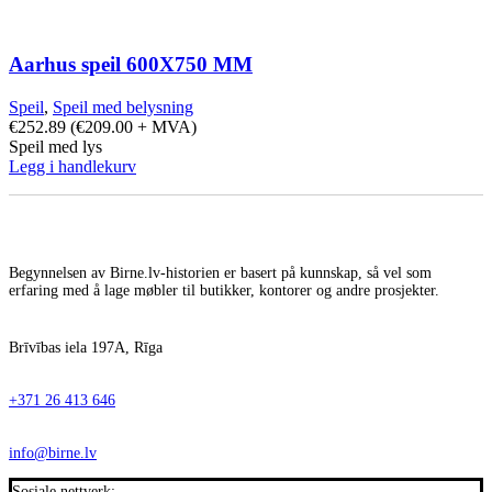
Aarhus speil 600X750 MM
Speil
,
Speil med belysning
€
252.89
(
€
209.00
+ MVA)
Speil med lys
Legg i handlekurv
Begynnelsen av Birne.lv-historien er basert på kunnskap, så vel som
erfaring med å lage møbler til butikker, kontorer og andre prosjekter.
Brīvības iela 197A, Rīga
+371 26 413 646
info@birne.lv
Sosiale nettverk: