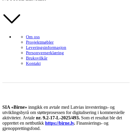
Om oss
Prosjektmøbler
Leveringsinformasjon
Personvernerklæring
Bruksvilkår
Kontakt
SIA «Birne»
inngikk en avtale med Latvias investerings- og
utviklingsbyrå om støtteprosessen for digitalisering i kommersielle
aktiviteter.
Avtale
nr. 9.2-17-L-2025/493.
Som et resultat ble det
opprettet en nettbutikk
https://birne.lv
.
Finansierings- og
gjenopprettingsfond.