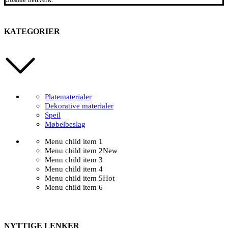
KATEGORIER
Platematerialer
Dekorative materialer
Speil
Møbelbeslag
Menu child item 1
Menu child item 2
New
Menu child item 3
Menu child item 4
Menu child item 5
Hot
Menu child item 6
NYTTIGE LENKER