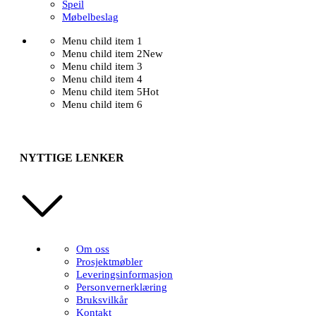
Speil
Møbelbeslag
Menu child item 1
Menu child item 2
New
Menu child item 3
Menu child item 4
Menu child item 5
Hot
Menu child item 6
NYTTIGE LENKER
Om oss
Prosjektmøbler
Leveringsinformasjon
Personvernerklæring
Bruksvilkår
Kontakt