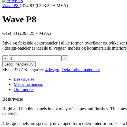
Wave P8
€
354.83
(
€
293.25
+ MVA)
Wave P8
€
354.83
(
€
293.25
+ MVA)
Stive og fleksible dekorpaneler i ulike former, overflater og tykkelse
4design-paneler er ideelle til vegger, møbler og kommersielle interiøre
Wave
P8
Legg i handlekurv
antall
SKU:
3277
Kategorier:
4design
,
Dekorative materialer
Beskrivelse
Mer informasjon
Om merket
Beskrivelse
Rigid and flexible panels in a variety of shapes and finishes. Thickn
materiale.
4design panels are specially developed for modern interior projects wh