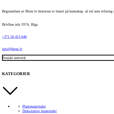
Begynnelsen av Birne.lv-historien er basert på kunnskap, så vel som erfaring 
Brīvības iela 197A, Rīga
+371 26 413 646
info@birne.lv
Sosiale nettverk:
KATEGORIER
Platematerialer
Dekorative materialer