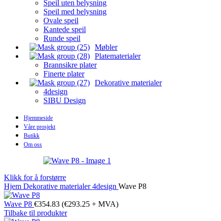
Speil uten belysning
Speil med belysning
Ovale speil
Kantede speil
Runde speil
Møbler
Platematerialer
Brannsikre plater
Finerte plater
Dekorative materialer
4design
SIBU Design
Hjemmeside
Våre prosjekt
Butikk
Om oss
Klikk for å forstørre
Hjem
Dekorative materialer
4design
Wave P8
Wave P8
€
354.83
(
€
293.25
+ MVA)
Tilbake til produkter