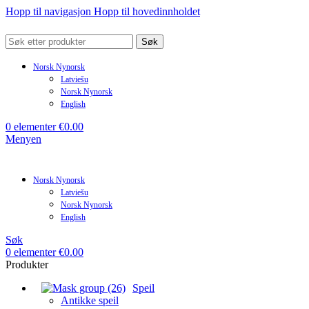
Hopp til navigasjon
Hopp til hovedinnholdet
Søk
Norsk Nynorsk
Latviešu
Norsk Nynorsk
English
0
elementer
€
0.00
Menyen
Norsk Nynorsk
Latviešu
Norsk Nynorsk
English
Søk
0
elementer
€
0.00
Produkter
Speil
Antikke speil