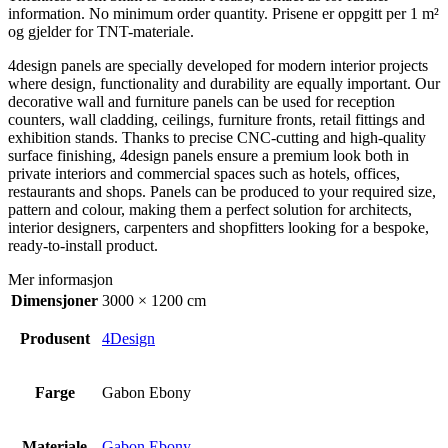
information. No minimum order quantity. Prisene er oppgitt per 1 m²
og gjelder for TNT-materiale.
4design panels are specially developed for modern interior projects
where design, functionality and durability are equally important. Our
decorative wall and furniture panels can be used for reception
counters, wall cladding, ceilings, furniture fronts, retail fittings and
exhibition stands. Thanks to precise CNC-cutting and high-quality
surface finishing, 4design panels ensure a premium look both in
private interiors and commercial spaces such as hotels, offices,
restaurants and shops. Panels can be produced to your required size,
pattern and colour, making them a perfect solution for architects,
interior designers, carpenters and shopfitters looking for a bespoke,
ready-to-install product.
Mer informasjon
Dimensjoner
3000 × 1200 cm
Produsent
4Design
Farge
Gabon Ebony
Materiale
Gabon Ebony