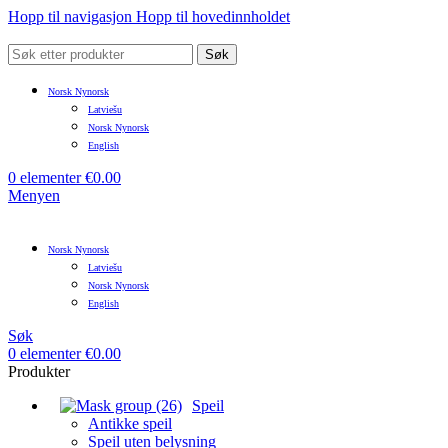
Hopp til navigasjon
Hopp til hovedinnholdet
Søk
Norsk Nynorsk
Latviešu
Norsk Nynorsk
English
0
elementer
€
0.00
Menyen
Norsk Nynorsk
Latviešu
Norsk Nynorsk
English
Søk
0
elementer
€
0.00
Produkter
Speil
Antikke speil
Speil uten belysning