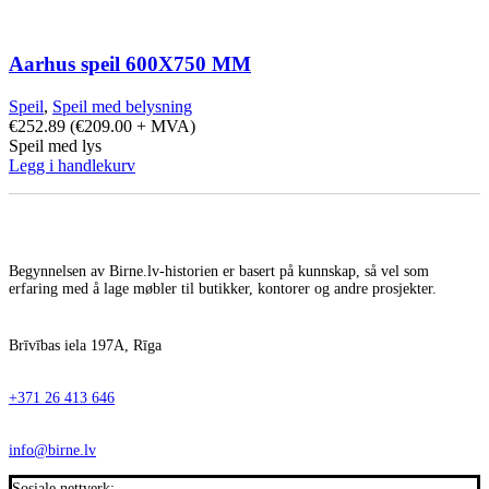
Aarhus speil 600X750 MM
Speil
,
Speil med belysning
€
252.89
(
€
209.00
+ MVA)
Speil med lys
Legg i handlekurv
Begynnelsen av Birne.lv-historien er basert på kunnskap, så vel som
erfaring med å lage møbler til butikker, kontorer og andre prosjekter.
Brīvības iela 197A, Rīga
+371 26 413 646
info@birne.lv
Sosiale nettverk: