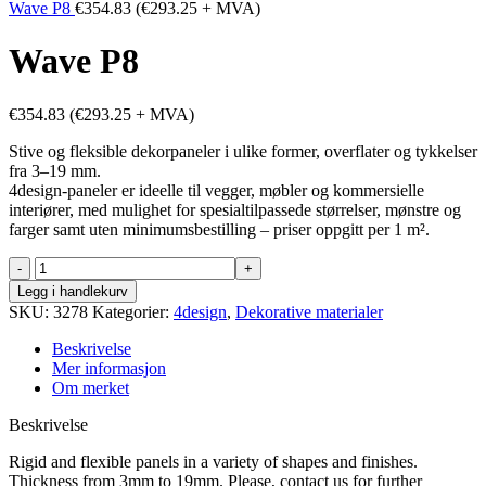
Wave P8
€
354.83
(
€
293.25
+ MVA)
Wave P8
€
354.83
(
€
293.25
+ MVA)
Stive og fleksible dekorpaneler i ulike former, overflater og tykkelser
fra 3–19 mm.
4design-paneler er ideelle til vegger, møbler og kommersielle
interiører, med mulighet for spesialtilpassede størrelser, mønstre og
farger samt uten minimumsbestilling – priser oppgitt per 1 m².
Wave
P8
Legg i handlekurv
antall
SKU:
3278
Kategorier:
4design
,
Dekorative materialer
Beskrivelse
Mer informasjon
Om merket
Beskrivelse
Rigid and flexible panels in a variety of shapes and finishes.
Thickness from 3mm to 19mm. Please, contact us for further