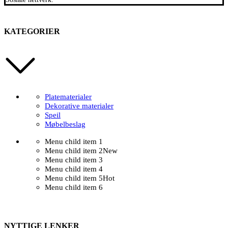
KATEGORIER
Platematerialer
Dekorative materialer
Speil
Møbelbeslag
Menu child item 1
Menu child item 2
New
Menu child item 3
Menu child item 4
Menu child item 5
Hot
Menu child item 6
NYTTIGE LENKER