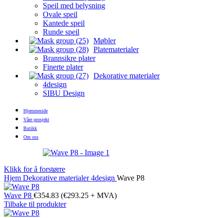
Speil med belysning
Ovale speil
Kantede speil
Runde speil
Møbler
Platematerialer
Brannsikre plater
Finerte plater
Dekorative materialer
4design
SIBU Design
Hjemmeside
Våre prosjekt
Butikk
Om oss
Klikk for å forstørre
Hjem
Dekorative materialer
4design
Wave P8
Wave P8
€
354.83
(
€
293.25
+ MVA)
Tilbake til produkter